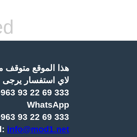
ed
هذا الموقع متوقف مؤ
لاي استفسار يرجى ا
963 93 22 69 333
WhatsApp
963 93 22 69 333
l:
info@mod1.net