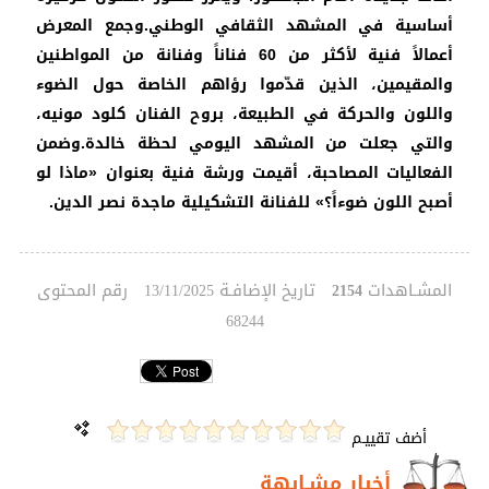
أساسية في المشهد الثقافي الوطني.وجمع المعرض
أعمالاً فنية لأكثر من 60 فناناً وفنانة من المواطنين
والمقيمين، الذين قدّموا رؤاهم الخاصة حول الضوء
واللون والحركة في الطبيعة، بروح الفنان كلود مونيه،
والتي جعلت من المشهد اليومي لحظة خالدة.وضمن
الفعاليات المصاحبة، أقيمت ورشة فنية بعنوان «ماذا لو
أصبح اللون ضوءاً؟» للفنانة التشكيلية ماجدة نصر الدين.
المشـاهدات
تاريخ الإضافـة
رقم المحتوى
13/11/2025
2154
68244
أضف تقييـم
أخبار مشـابهة