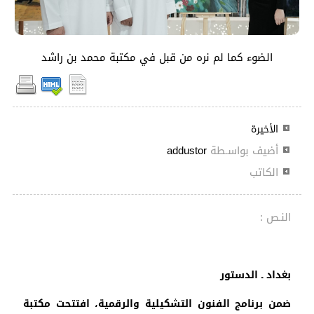
الضوء كما لم نره من قبل في مكتبة محمد بن راشد
الأخيرة
أضيف بواسـطة
addustor
الكاتب
النـص :
بغداد ـ الدستور
ضمن برنامج الفنون التشكيلية والرقمية، افتتحت مكتبة