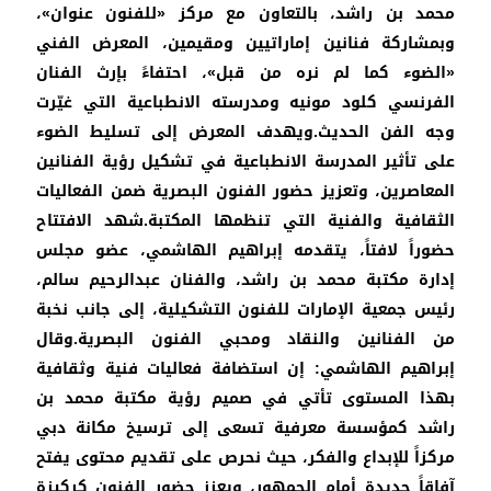
محمد بن راشد، بالتعاون مع مركز «للفنون عنوان»،
وبمشاركة فنانين إماراتيين ومقيمين، المعرض الفني
«الضوء كما لم نره من قبل»، احتفاءً بإرث الفنان
الفرنسي كلود مونيه ومدرسته الانطباعية التي غيّرت
وجه الفن الحديث.ويهدف المعرض إلى تسليط الضوء
على تأثير المدرسة الانطباعية في تشكيل رؤية الفنانين
المعاصرين، وتعزيز حضور الفنون البصرية ضمن الفعاليات
الثقافية والفنية التي تنظمها المكتبة.شهد الافتتاح
حضوراً لافتاً، يتقدمه إبراهيم الهاشمي، عضو مجلس
إدارة مكتبة محمد بن راشد، والفنان عبدالرحيم سالم،
رئيس جمعية الإمارات للفنون التشكيلية، إلى جانب نخبة
من الفنانين والنقاد ومحبي الفنون البصرية.وقال
إبراهيم الهاشمي: إن استضافة فعاليات فنية وثقافية
بهذا المستوى تأتي في صميم رؤية مكتبة محمد بن
راشد كمؤسسة معرفية تسعى إلى ترسيخ مكانة دبي
مركزاً للإبداع والفكر، حيث نحرص على تقديم محتوى يفتح
آفاقاً جديدة أمام الجمهور، ويعزز حضور الفنون كركيزة