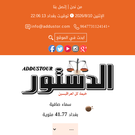
من نحن
إتصل بنا
الإثنين
2026/8/10
توقيـت بغداد
22:06:13
info@addustor.com
+9647731124141
سماء صافية
بغداد
مئويـة
41.77