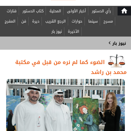
home
رأي الدستور
أخبار الأولى
المحلية
كتاب الدستور
فنارات
مسرح
سينما
حوارات
الرجع القريب
ديرة
فن
المفرج
الأخيرة
نيوز بار
›
نيوز بار
الضوء كما لم نره من قبل في مكتبة
محمد بن راشد