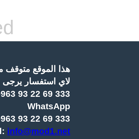
ed
هذا الموقع متوقف مؤ
لاي استفسار يرجى ا
963 93 22 69 333
WhatsApp
963 93 22 69 333
l:
info@mod1.net