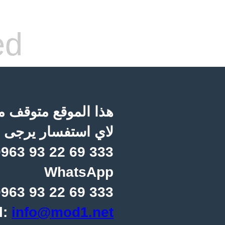
ed
هذا الموقع متوقف مؤ
لاي استفسار يرجى ا
963 93 22 69 333
WhatsApp
963 93 22 69 333
l:
info@mod1.net