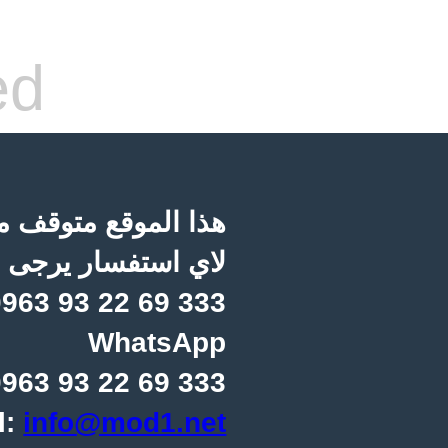
ed
هذا الموقع متوقف مؤ
لاي استفسار يرجى ا
963 93 22 69 333
WhatsApp
963 93 22 69 333
l:
info@mod1.net