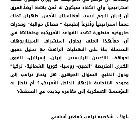
استراتيجياً وأي انكفاء سيكون له ثمن باهظ أيضاً.الفرق
أن إيران اليوم ليست أفغانستان الأمس. طهران تملك
عمقاً استراتيجياً وأذرعاً إقليمية " فصائل موالية" وقدرات
صاروخية متطورة تهدد القواعد الأمريكية وحلفائها في
آن معاً.هذا الملف يحاول استشراف السيناريوهات
المحتملة بناءً على المعطيات الراهنة مع تحليل دقيق
لمواقف اللاعبين الرئيسيين. إيران- إسرائيل- القوى
الكبرى المتربصة "الصين- روسيا- كوريا الشمالية- تركيا"
ودول الخليج. السؤال الجوهري. هل ينحاز ترامب إلى
وعوده الانتخابية بازدهار الداخل الأمريكي؟ أم تنحاز به
المؤسسة العسكرية إلى مغامرة جديدة في المنطقة؟
-أولاً - شخصية ترامب كمتغير أساسي