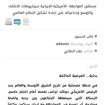
مستقبل المواجهة -الأمريكية-الإيرانية سيناريوهات الانكفاء
والتوسع وتداعياته على إعادة تشكيل النظام العالمي
كتاب الدستور
أضيف بواسـطة
addustor
الكاتب
علاء الطائي
النـص :
بداية… الفرضية الحاكمة
في لحظة مفصلية من تاريخ الشرق الأوسط والعالم يجد
الرئيس الأمريكي دونالد ترامب نفسه أمام اختبار حاسم.
الرسالة التي سيضعها البنتاغون بين يديه واضحة
وصادمة. أي توسع في المواجهة مع إيران سيكون مكلفاً