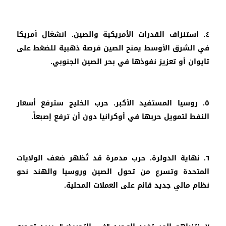
٤. استنزاف القدرات الأمريكية والصين. انشغال أمريكا
في الشرق الأوسط يمنح الصين فرصة ذهبية للضغط على
تايوان أو تعزيز نفوذها في بحر الصين الجنوبي.
٥. روسيا المستفيد الأكبر. حرب الخليج سترفع أسعار
النفط لتمويل حربها في أوكرانيا دون أن ترفع إصبعاً.
٦. نهاية الدولرة. حرب مدمرة قد تُظهر ضعف الولايات
المتحدة وتسرع من تحول الصين وروسيا والهند نحو
نظام مالي جديد قائم على العملات المحلية.