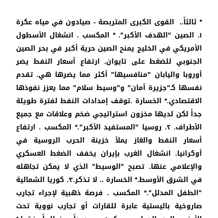
* ثالثاً.. القوى الكبرى المتربصة - صيادون في مياه عكرة
١. الصين "الهدف الأكبر". * المكسب . انشغال الأسطول
الأمريكي في الخليج يمنح الصين حرية أكبر في بحر الصين
الجنوبي للضغط على تايوان. ارتفاع أسعار النفط يضر
أوروبا واليابان "منافسيها" أكثر مما يضرها هي. تقدم
نفسها كـ"جزيرة أمان" و"وسيط سلام" مما يعزز نفوذها
الاقتصادي.* الخسارة .توقف إمدادات النفط لفترة طويلة
جداً لكن لديها مخزون استراتيجي ضخم وعلاقات مع جميع
الأطراف. ٢. روسيا "المستفيد الأكبر".* المكسب . ارتفاع
أسعار النفط والغاز يملأ خزينة الحرب الروسية في
أوكرانيا. انشغال الغرب بإيران يخفف الضغط العسكري
والإعلامي عنها. تصبح "الوسيط" الذي لا يمكن تجاهله
في الشرق الأوسط.* الخسارة .. لا تذكر.٣. كوريا الشمالية
"الطفل المدلل".* المكسب . فرصة ذهبية لإجراء تجارب
صاروخية باليستية عابرة للقارات أو تجارب نووية تحت