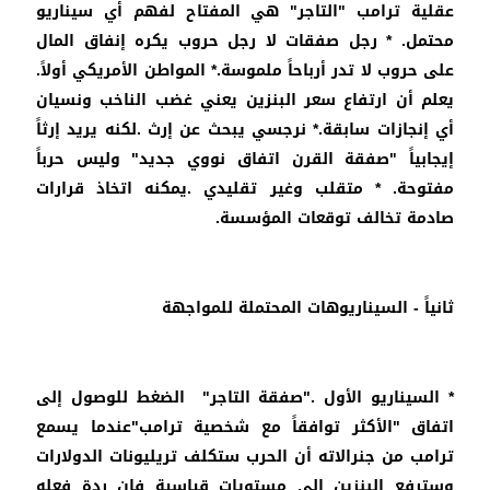
عقلية ترامب "التاجر" هي المفتاح لفهم أي سيناريو
محتمل. * رجل صفقات لا رجل حروب يكره إنفاق المال
على حروب لا تدر أرباحاً ملموسة.* المواطن الأمريكي أولاً.
يعلم أن ارتفاع سعر البنزين يعني غضب الناخب ونسيان
أي إنجازات سابقة.* نرجسي يبحث عن إرث .لكنه يريد إرثاً
إيجابياً "صفقة القرن اتفاق نووي جديد" وليس حرباً
مفتوحة. * متقلب وغير تقليدي .يمكنه اتخاذ قرارات
صادمة تخالف توقعات المؤسسة.
ثانياً - السيناريوهات المحتملة للمواجهة
* السيناريو الأول ."صفقة التاجر" الضغط للوصول إلى
اتفاق "الأكثر توافقاً مع شخصية ترامب"عندما يسمع
ترامب من جنرالاته أن الحرب ستكلف تريليونات الدولارات
وسترفع البنزين إلى مستويات قياسية فإن ردة فعله