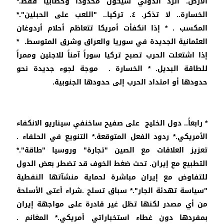
الأرض. الرد الدولي سيكون محدوداً وخطابياً فقط.*
الخسارة.. لا تذكر. ٤. تركيا.. "اللعب على الحبلين".*
المكسب . * إذا انكفأت أمريكا تتعاظم أحلام أردوغان
العثمانية الجديدة في سوريا والعراق وشرق المتوسط. *
إذا اشتعلت الحرب تصبح تركيا سوراً آمناً للاجئين وممراً
للطاقة البديل. * الخسارة . موجة لجوء جديدة نحو
حدودها أو امتداد الحرب إلى حدودها الجنوبية.
* رابعاً.. دول الخليج على صفيح ساخنفي سيناريو الانكفاء
الأمريكي.* ردود الفعل المتوقعة.* التنويع في الحلفاء .
تعزيز العلاقات مع الصين "تجارة" وروسيا "طاقة".*
التطبيع مع إيران. تحت ضغط الخوف قد تضطر بعض الدول
للتفاوض مع إيران مباشرة لحماية منشآتها النفطية
"سياسة تهدئة الجار".* سباق تسلح .شراء أعتى الأسلحة
من أي مصدر لكنها تظل غير قادرة على مواجهة إيران
بمفردها دون غطاء استخباراتي أمريكي.* المغانم .