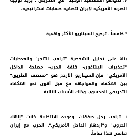
٧. نتنياهو المستفيد الوحيد "في التحريض". يريد توجيه
الضربة الأمريكية لإيران لتصفية حسابات استراتيجية.
* خامساً.. ترجيح السيناريو الأكثر واقعية
بناءً على تحليل الشخصية "ترامب التاجر" والمعطيات
"تحذيرات البنتاغون- كلفة الحرب- مصلحة الداخل
الأمريكي" فإن.السيناريو الأرجح هو "منتصف الطريق"
بين الانكفاء والمواجهة مع ميل أقوى نحو الانكفاء
التدريجي المحسوب وذلك للأسباب التالية.
١. ترامب رجل صفقات. وعوده الانتخابية كانت "إنهاء
الحروب" و"ازدهار الداخل الأمريكي". الحرب مع إيران
تناقض هذا تماماً.