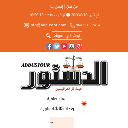
من نحن
إتصل بنا
الإثنين
2026/8/10
توقيـت بغداد
10:56:16
info@addustor.com
+9647731124141
سماء صافية
بغداد
مئويـة
44.05