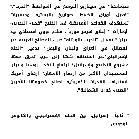
هجماتها.* في سيناريو التوسع في المواجهة "الحرب".*
تفعيل أوراق الضغط .صواريخ باليستية ومسيرات
تستهدف القواعد الأمريكية في الخليج "قطر- البحرين-
الإمارات".* إغلاق هرمز فورياً . سلاح نووي اقتصادي بيد
إيران.* تفعيل "الحرب بالوكالة".ضرب المصالح الغربية عبر
الفصائل في العراق ولبنان واليمن.* تدمير "الحلم
الإسرائيلي".جر المنطقة كلها إلى حرب تحرق معها
مشروع التطبيع وإسرائيل.* ارتفاع النفط .روسيا وإيران
المستفيدان الأكبر من ارتفاع الأسعار.* إرهاق أمريكا
.استنزاف القدرات الأمريكية لصالح خصومها الآخرين
"الصين- كوريا الشمالية".
* ثانياً.. إسرائيل. بين الحلم الإستراتيجي والكابوس
الوجودي