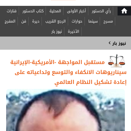
home
رأي الدستور
أخبار الأولى
المحلية
كتاب الدستور
فنارات
مسرح
سينما
حوارات
الرجع القريب
ديرة
فن
المفرج
الأخيرة
نيوز بار
›
نيوز بار
مستقبل المواجهة -الأمريكية-الإيرانية
سيناريوهات الانكفاء والتوسع وتداعياته على
إعادة تشكيل النظام العالمي