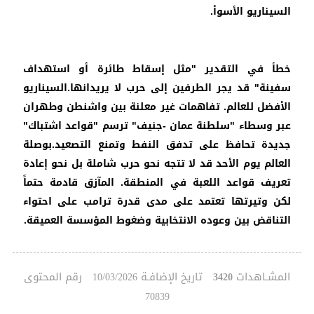
السيناريو الأسوأ.
خطأ في التقدير "مثل إسقاط طائرة أو استهداف
سفينة" قد يجر الطرفين إلى حرب لا يريدانها.السيناريو
الأفضل للعالم. تفاهمات غير معلنة بين واشنطن وطهران
عبر وسطاء "سلطنة عمان -جنيف" ترسم "قواعد اشتباك"
جديدة تحافظ على تدفق النفط وتمنع التصعيد.بوصلة
العالم يوم الأحد قد لا تتجه نحو حرب شاملة بل نحو إعادة
تعريف قواعد اللعبة في المنطقة. المآزق قادمة حتماً
لكن وتيرتها تعتمد على مدى قدرة ترامب على احتواء
التناقض بين وعوده الانتخابية وضغوط المؤسسة العميقة.
المشـاهدات
تاريخ الإضافـة
رقم المحتوى
10/03/2026
3420
70839