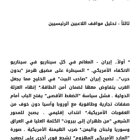
ثالثاً - تحليل مواقف اللاعبين الرئيسيين
* أولاً.. إيران - المغانم في كل سيناريو في سيناريو
الانكفاء الأمريكي. * السيطرة على مضيق هرمز "بدون
حرب".. تصبح إيران "صاحب البيت" في الخليج مما يجعل
الغرب يتفاوض معها لضمان أمن الطاقة.* إنهاء العزلة
الدولية . فشل سياسة "الضغط الأقصى" يفتح الباب أمام
صفقات تجارية وطاقوية مع أوروبا وآسيا دون خوف من
العقوبات الأمريكية.* انتداب إقليمي . يصبح للمحور
الشيعي "من طهران إلى بيروت" الكلمة العليا في العراق
وسوريا ولبنان واليمن.* ضرب الهيمنة الأمريكية . صورة
"المارد الأمريكي المهزوم" تشجع قوى أخرى على تصعيد