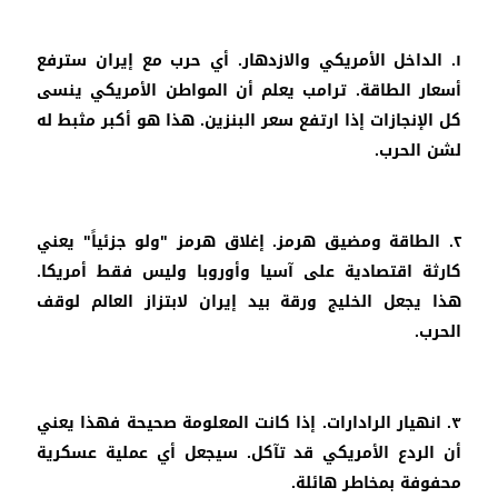
١. الداخل الأمريكي والازدهار. أي حرب مع إيران سترفع
أسعار الطاقة. ترامب يعلم أن المواطن الأمريكي ينسى
كل الإنجازات إذا ارتفع سعر البنزين. هذا هو أكبر مثبط له
لشن الحرب.
٢. الطاقة ومضيق هرمز. إغلاق هرمز "ولو جزئياً" يعني
كارثة اقتصادية على آسيا وأوروبا وليس فقط أمريكا.
هذا يجعل الخليج ورقة بيد إيران لابتزاز العالم لوقف
الحرب.
٣. انهيار الرادارات. إذا كانت المعلومة صحيحة فهذا يعني
أن الردع الأمريكي قد تآكل. سيجعل أي عملية عسكرية
محفوفة بمخاطر هائلة.