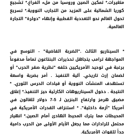
متغيرات.* تمكين الصين وروسيا من ملء الفراغ.* تشجيع
كوريا الشمالية على المزيد من التجارب النووية.* تسريع
تحول العالم نحو التعددية القطبية وإنهاء "دولرة" التجارة
العالمية.
* السيناريو الثالث ."الضربة القاضية" - التوسع في
المواجهة ترامب يتجاهل تحذيرات البنتاغون تماماً مدفوعاً
برغبة في توحيد الأمريكيين خلفه "نظرية صقر الحرب" أو
لضمان إرث تاريخي. آلية التنفيذ . أمر بضربة واسعة
تستهدف المنشآت النووية أو قيادات الحرس الثوري. *
النتيجة . دخول السيناريوهات الكارثية حيز التنفيذ.* إغلاق
مضيق هرمز وارتفاع البنزين لـ 5-7 دولار للغالون في
أمريكا "أزمة داخلية". * استنزاف القدرات الأمريكية في
المحيطات مما يترك المحيط الهادئ أمام الصين.* انهيار
محتمل للرادارات مما يجعل الأيام الأولى من الحرب دامية
جداً للقوات الأمريكية.