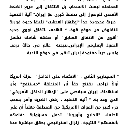
المحتملة ليست الانسحاب بل الانتقال إلى مربع الضغط
الأقصى للوصول إلى صفقة كبرى مع إيران.* آلية التنفيذ
. ضربة محدودة جداً "لإظهار العضلات" تليها دعوة فورية
للتفاوض من موقع قوة. * الهدف .اتفاق نووي جديد
"أقوى من الاتفاق السابق" أو صفقة شاملة تشمل
النفوذ الإقليمي الإيراني.نتيجته عالم في حالة ترقب
وليس حرباً مفتوحة.إيران تبقى في موقع الندية.
* السيناريو الثاني . "الانكفاء على الداخل" عزلة أمريكا
أولاً ترامب يقتنع حقاً أن المنطقة "مستنقع" وأن
استهداف إيران سيقضي على "ازدهار الداخل الأمريكي"
الذي وعد به. * آلية التنفيذ . رفض الضربة وأمر بسحب
جزء كبير من القوات الأمريكية من المنطقة معلناً أن على
الحلفاء "الخليج وأوروبا" تحمل مسؤولية دفاعهم
بأنفسهم.* النتيجة . زلزال استراتيجي يحقق مباشرة عدة