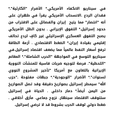
في سيناريو الانكفاء الأمريكي.* الأضرار "الكارثية".*
فقدان الردع .الانسحاب الأمريكي يقرأ في طهران على
أنه "انتصار" مما يتيح إيران والفصائل على الاقتراب من
حدود إسرائيل.* التفوق الإيراني . بدون الظل الأمريكي
يصبح التفوق العسكري الإسرائيلي غير كافٍ لردع تحالف
إقليمي بقيادة إيران.* الضغط الاقتصادي . أزمة الطاقة
ترفع أسعار النفط عالمياً مما يضعف اقتصاد إسرائيل.في
سيناريو التوسع في المواجهة "الحرب الشاملة".* المغانم
"اللحظية". فرصة لتوجيه ضربات قاسية للمنشآت النووية
الإيرانية بالتعاون مع أمريكا "تأخير المشروع النووي
لسنوات".* الأضرار "الوجودية".* جبهات مفتوحة ."حزب
الله" سيمطر إسرائيل بصواريخ دقيقة وقد تصل الصواريخ
من اليمن أيضاً.* دمار داخلي . الحياة في إسرائيل
ستتوقف الاقتصاد سينهار. نزوح جماعي. مأزق أخلاقي .
ضغط دولي لوقف الحرب بشروط قد لا ترضي إسرائيل.