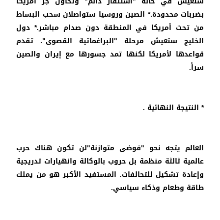
ستعيش في حالة "استنفار دائم" وتحاول جر أمريكا
بضربات محدودة.* الصين وروسيا ستواصلان سحب البساط
من تحت أمريكا في المنطقة دون صدام مباشر.* دول
الخليج ستعيش مرحلة "البراغماتية القصوى". تقدم
قواعدها لأمريكا لكنها تمد جسورها مع إيران والصين
سراً.
* النتيجة النهائية .
العالم يتجه نحو "فوضى متوازنة"لن تكون هناك حرب
عالمية ثالثة منظمة بل حروب بالوكالة وانهيارات تدريجية
وإعادة تشكيل للتحالفات. المستفيد الأكبر هو من يملك
طاقة وطعام وذكاء سياسي.