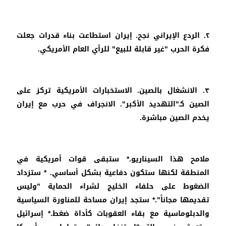
٢. الردع الإيراني نجح. إيران استطاعت بناء قدرات جعلت
فكرة الحرب "غير قابلة للبيع" للرأي العام الأمريكي.
٣. الانشغال بالصين. الاستخبارات الأمريكية تركز على
الصين كـ"التهديد الأكبر". الانجراف في حرب مع إيران
يخدم الصين مباشرة.
ملامح هذا السيناريو.* ستبقى قوات أمريكية في
المنطقة لكنها ستكون دفاعية بشكل أساسي. * ستزداد
الضغوط على حلفاء الخليج لشراء الحماية "وليس
تقديمها مجاناً".* ستجد إيران مساحة للمناورة السياسية
والدبلوماسية مع بقاء العقوبات كأداة ضغط.* إسرائيل