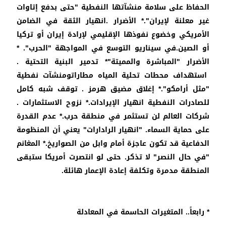
الحفاظ على سلامة منشآتها النفطية "حتى بدفع إتاوات
غير معلنة لإيران".* الأضرار .انهيار الثقة في الضامن
الأمريكي وخضوع نفوذها الإقليمي لإرادة إيران أو تركيا
أو الصين.في سيناريو التوسع في المواجهة "الحرب". *
الأضرار "المباشرة والمميتة"* تدمير البنية التحتية .
استهداف محطات تحلية المياه مطاراتومنشآت نفطية
"مثل أرامكو".* إغلاق مضيق هرمز . توقف شبه كامل
للصادرات النفطية انهيار الإيرادات.* نزوح الاستثمارات .
شركات العالم لن تستثمر في منطقة حرب.* عدم القدرة
على حماية السماء. "انهيار الرادارات" يعني أن المنظومة
الدفاعية قد تكون عاجزة أمام وابل من الصواريخ.* المغانم
"في حال النصر" لا تذكر. حتى لو انتصرت أمريكا ستبقى
المنطقة مدمرة وتكلفة إعادة الإعمار هائلة.
* رابعاً.. المتغيرات الحاسمة في المعادلة