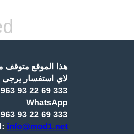
ed
هذا الموقع متوقف مؤ
لاي استفسار يرجى ا
963 93 22 69 333
WhatsApp
963 93 22 69 333
l:
info@mod1.net