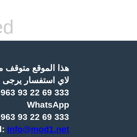
ed
هذا الموقع متوقف مؤ
لاي استفسار يرجى ا
963 93 22 69 333
WhatsApp
963 93 22 69 333
l:
info@mod1.net