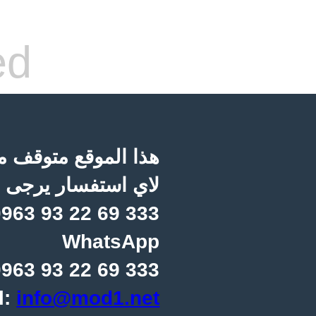
ed
هذا الموقع متوقف مؤ
لاي استفسار يرجى ا
963 93 22 69 333
WhatsApp
963 93 22 69 333
l:
info@mod1.net